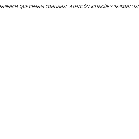
PERIENCIA QUE GENERA CONFIANZA, ATENCIÓN BILINGÜE Y PERSONALIZ
nción médica p