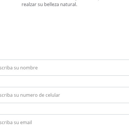
realzar su belleza natural.
Suscríbete hoy
Recibe consejos y novedades de salud
bre completo
efono
ail*